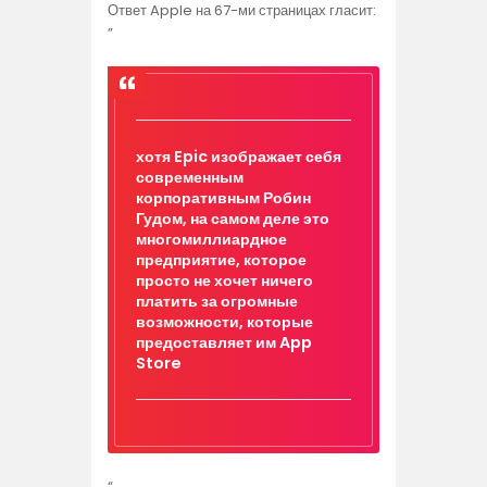
Ответ Apple на 67-ми страницах гласит:
”
хотя Epic изображает себя
современным
корпоративным Робин
Гудом, на самом деле это
многомиллиардное
предприятие, которое
просто не хочет ничего
платить за огромные
возможности, которые
предоставляет им App
Store
“.