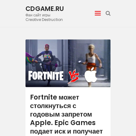
CDGAME.RU
Фан сайт игры
CDGAME.RU
Creative Destruction
Фан сайт игры Creative Destruction
Home
Видео
Галерея
Новости
Fortnite может
столкнуться с
Статьи
годовым запретом
Apple. Epic Games
подает иск и получает