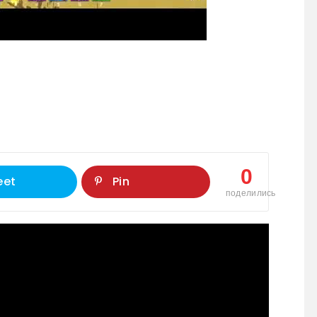
0
eet
Pin
поделились