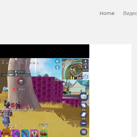
Home
Home
Виде
CDGAME.RU
Видео
Фан сайт игры Creative Destruction
Галерея
Новости
Статьи