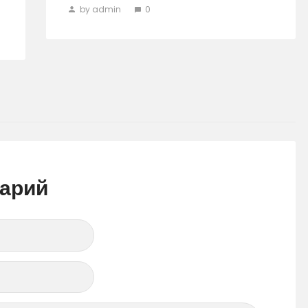
by admin
0
тарий