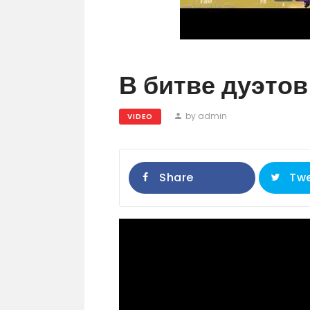
В битве дуэтов
by admin
VIDEO
Share
Tw