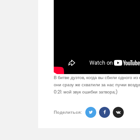
В битве дуэтов, когда вы сбили одного из
они сразу же схватили за нас пучки воз
0:21: мой звук ошибки затвора;)
Поделиться: