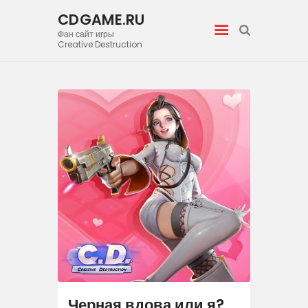
CDGAME.RU
Фан сайт игры
CDGAME.RU
Creative Destruction
Фан сайт игры Creative Destruction
Home
Видео
Галерея
Новости
Статьи
Черная вдова или я?