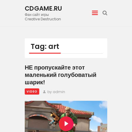
CDGAME.RU
Фан сайт игры
CDGAME.RU
Creative Destruction
Фан сайт игры Creative Destruction
Tag: art
Home
Видео
НЕ пропускайте этот
маленький голубоватый
Галерея
шарик!
Новости
by admin
VIDEO
Статьи