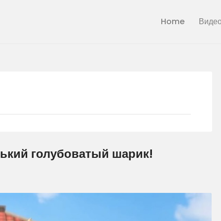
Home
Home
Виде
CDGAME.RU
Видео
Фан сайт игры Creative Destruction
Галерея
Новости
Статьи
нький голубоватый шарик!